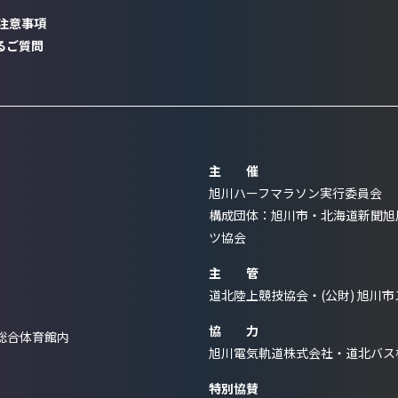
注意事項
るご質問
TTENTION
AQ
主 催
旭川ハーフマラソン実行委員会
構成団体：旭川市・北海道新聞旭川
ツ協会
主 管
道北陸上競技協会・(公財) 旭川
協 力
総合体育館内
旭川電気軌道株式会社・道北バス
特別協賛