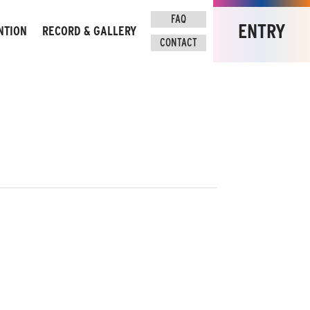
FAQ
FAQ
ENTRY
ENTRY
NTION
RECORD & GALLERY
CONTACT
CONTACT
意事項
大会記録＆フォト