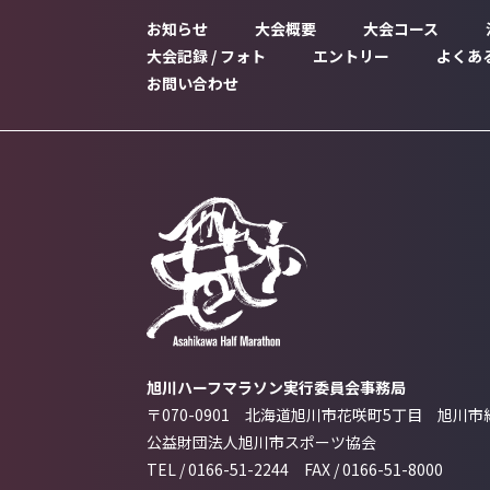
お知らせ
大会概要
大会コース
大会記録 / フォト
エントリー
よくあ
INRORMATION
OUTLINE
COURSE
A
お問い合わせ
RECORD & GALLERY
ENTRY
F
CONTACT
旭川ハーフマラソン実行委員会事務局
〒070-0901 北海道旭川市花咲町5丁目
旭川市
公益財団法人旭川市スポーツ協会
TEL /
0166-51-2244
FAX /
0166-51-8000