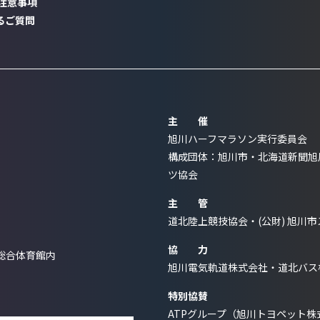
注意事項
るご質問
TTENTION
AQ
主 催
旭川ハーフマラソン実行委員会
構成団体：旭川市・北海道新聞旭川
ツ協会
主 管
道北陸上競技協会・(公財) 旭川
協 力
総合体育館内
旭川電気軌道株式会社・道北バス
特別協賛
ATPグループ（旭川トヨペット