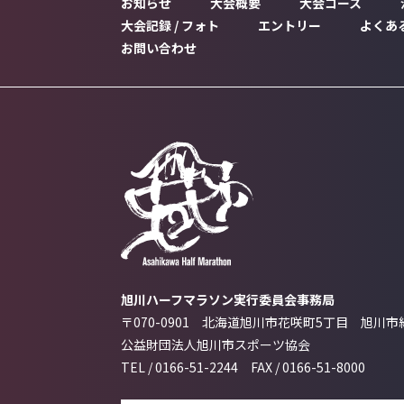
お知らせ
大会概要
大会コース
大会記録 / フォト
エントリー
よくあ
INRORMATION
OUTLINE
COURSE
A
お問い合わせ
RECORD & GALLERY
ENTRY
F
CONTACT
旭川ハーフマラソン実行委員会事務局
〒070-0901 北海道旭川市花咲町5丁目
旭川市
公益財団法人旭川市スポーツ協会
TEL /
0166-51-2244
FAX /
0166-51-8000